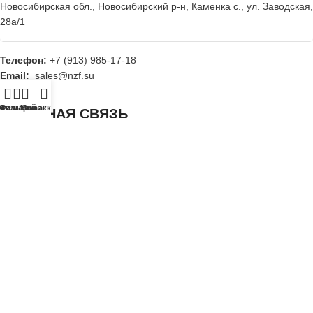
Новосибирская обл., Новосибирский р-н, Каменка с., ул. Заводская,
28а/1
Телефон:
+7 (913) 985-17-18
Email:
sales@nzf.su
агазин
Фильтры
Заказ
Мой аккаунт
ОБРАТНАЯ СВЯЗЬ
Мы всегда рады ответить на все ваши вопросы и услышать мнение
о нашей продукции
Написать нам
Завод Флагштоков
Рекламная продукция в Новосибирской области