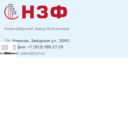
Новосибирский Завод Флагштоков
с. Каменка, Заводская ул., 28А/1
Телефон: +7 (913) 985-17-18
Email: sales@nzf.su
агазин
Заказ
Мой аккаунт
ИНФОРМАЦИЯ
Политика
Конфиденциальности
Реквизиты компании
Доставка и Оплата