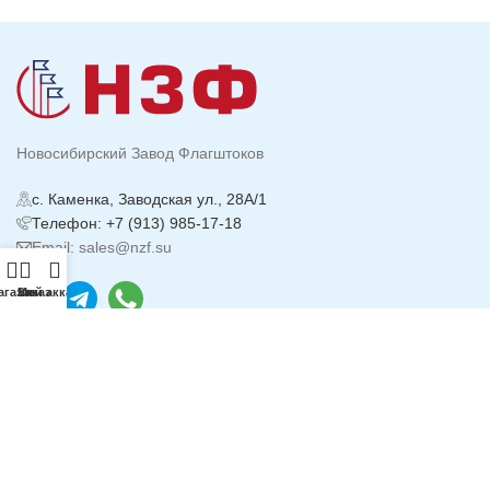
Новосибирский Завод Флагштоков
с. Каменка, Заводская ул., 28А/1
Телефон: +7 (913) 985-17-18
Email: sales@nzf.su
агазин
Заказ
Мой аккаунт
ИНФОРМАЦИЯ
Политика
Конфиденциальности
Реквизиты компании