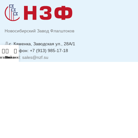
Новосибирский Завод Флагштоков
с. Каменка, Заводская ул., 28А/1
Телефон: +7 (913) 985-17-18
Email: sales@nzf.su
агазин
Заказ
Мой аккаунт
ИНФОРМАЦИЯ
Политика
Конфиденциальности
Реквизиты компании
Доставка и Оплата