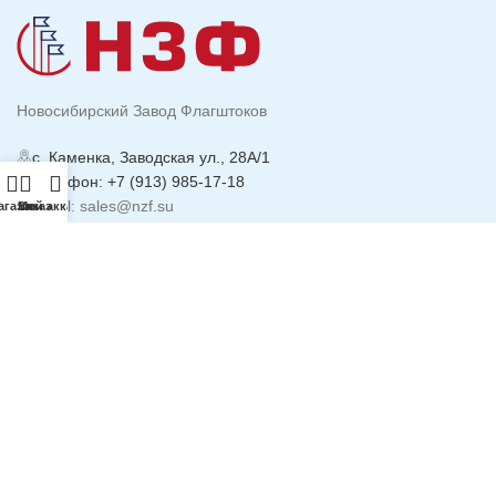
Новосибирский Завод Флагштоков
с. Каменка, Заводская ул., 28А/1
Телефон: +7 (913) 985-17-18
Email: sales@nzf.su
агазин
Заказ
Мой аккаунт
ИНФОРМАЦИЯ
Политика
Конфиденциальности
Реквизиты компании
Доставка и Оплата