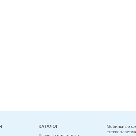
Я
КАТАЛОГ
Мобильные фл
стеклопласти
Уличные флагштоки