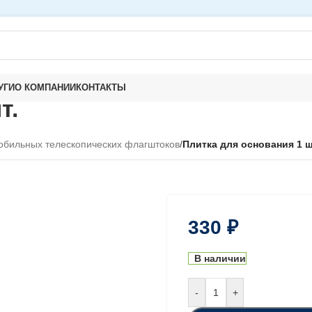
УГИ
О КОМПАНИИ
КОНТАКТЫ
т.
обильных телескопических флагштоков
/
Плитка для основания 1 ш
330
₽
В наличии
-
+