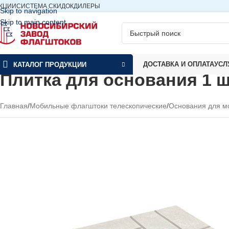
КЦИИ
СИСТЕМА СКИДОК
ДИЛЕРЫ
Skip to navigation
Skip to main content
ДОСТАВКА И ОПЛАТА
УСЛ
КАТАЛОГ ПРОДУКЦИИ
Плитка для основания 1 ш
Главная
/
Мобильные флагштоки телескопические
/
Основания для м