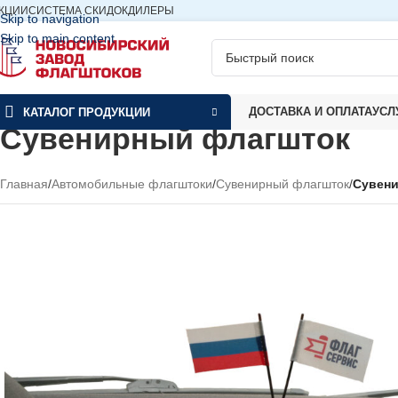
КЦИИ
СИСТЕМА СКИДОК
ДИЛЕРЫ
Skip to navigation
Skip to main content
ДОСТАВКА И ОПЛАТА
УСЛ
КАТАЛОГ ПРОДУКЦИИ
Сувенирный флагшток
Главная
/
Автомобильные флагштоки
/
Сувенирный флагшток
/
Сувен