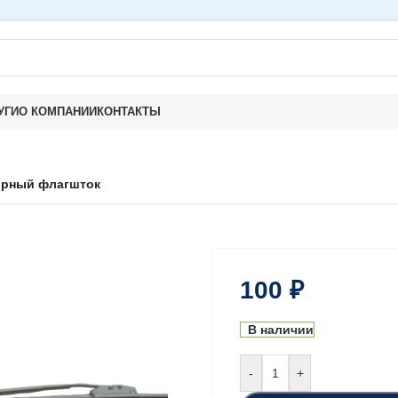
УГИ
О КОМПАНИИ
КОНТАКТЫ
ирный флагшток
100
₽
В наличии
-
+