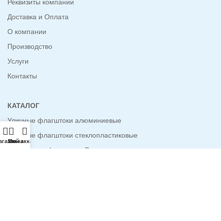
Реквизиты компании
Доставка и Оплата
О компании
Производство
Услуги
Контакты
КАТАЛОГ
Уличные флагштоки алюминиевые
Уличные флагштоки стеклопластиковые
агазин
Заказ
Мой аккаунт
Мобильные флагштоки Виндер
Мобильные флагштоки телескопические
Мобильные флагштоки стеклопластиковые
Фасадные флагштоки