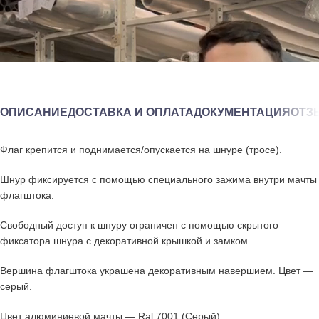
ОПИСАНИЕ
ДОСТАВКА И ОПЛАТА
ДОКУМЕНТАЦИЯ
ОТЗЫ
Флаг крепится и поднимается/опускается на шнуре (тросе).
Шнур фиксируется с помощью специального зажима внутри мачты
флагштока.
Свободный доступ к шнуру ограничен с помощью скрытого
фиксатора шнура с декоративной крышкой и замком.
Вершина флагштока украшена декоративным навершием. Цвет —
серый.
Цвет алюминиевой мачты — Ral 7001 (Серый)