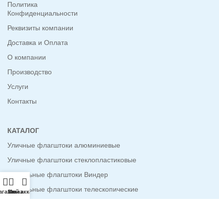
Политика
Конфиденциальности
Реквизиты компании
Доставка и Оплата
О компании
Производство
Услуги
Контакты
КАТАЛОГ
Уличные флагштоки алюминиевые
Уличные флагштоки стеклопластиковые
Мобильные флагштоки Виндер
Мобильные флагштоки телескопические
агазин
Заказ
Мой аккаунт
Мобильные флагштоки стеклопластиковые