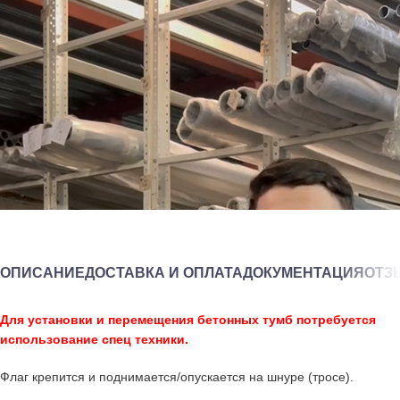
ОПИСАНИЕ
ДОСТАВКА И ОПЛАТА
ДОКУМЕНТАЦИЯ
ОТЗЫ
Для установки и перемещения бетонных тумб
потребуется
использование спец техники.
Флаг крепится и поднимается/опускается на шнуре (тросе).