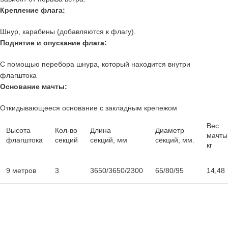
Крепление флага:
Шнур, карабины (добавляются к флагу).
Поднятие и опускание флага:
С помощью перебора шнура, который находится внутри
флагштока
Основание мачты:
Откидывающееся основание с закладным крепежом
Вес
Высота
Кол-во
Длина
Диаметр
мачты
флагштока
секций
секций, мм
секций, мм.
кг
9 метров
3
3650/3650/2300
65/80/95
14,48