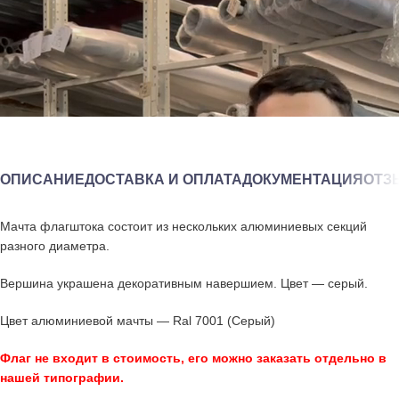
ОПИСАНИЕ
ДОСТАВКА И ОПЛАТА
ДОКУМЕНТАЦИЯ
ОТЗЫ
Мачта флагштока состоит из нескольких алюминиевых секций
разного диаметра.
Вершина украшена декоративным навершием. Цвет — серый.
Цвет алюминиевой мачты — Ral 7001 (Серый)
Флаг не входит в стоимость, его можно заказать отдельно в
нашей типографии.