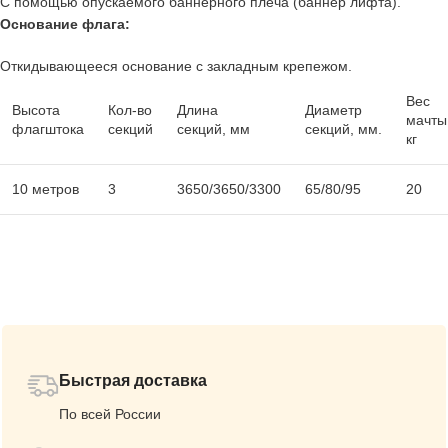
С помощью опускаемого баннерного плеча (баннер лифта).
Основание флага:
Откидывающееся основание с закладным крепежом.
Вес
Высота
Кол-во
Длина
Диаметр
мачты
флагштока
секций
секций, мм
секций, мм.
кг
10 метров
3
3650/3650/3300
65/80/95
20
Быстрая доставка
По всей России