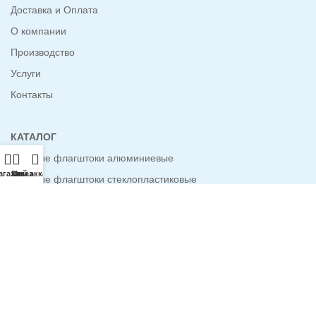
Доставка и Оплата
О компании
Производство
Услуги
Контакты
КАТАЛОГ
Уличные флагштоки алюминиевые
агазин
Заказ
Мой аккаунт
Уличные флагштоки стеклопластиковые
Мобильные флагштоки Виндер
Мобильные флагштоки телескопические
Мобильные флагштоки стеклопластиковые
Фасадные флагштоки
Рекламные флагштоки пластиковые